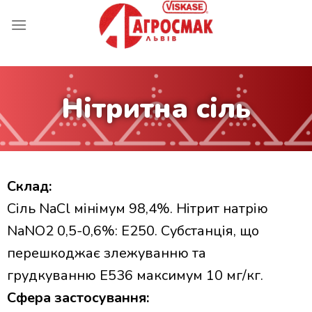
Нітритна сіль
Склад:
Сіль NaCl мінімум 98,4%. Нітрит натрію
NaNO2 0,5-0,6%: Е250. Cубстанція, що
перешкоджає злежуванню та
грудкуванню Е536 максимум 10 мг/кг.
Сфера застосування: